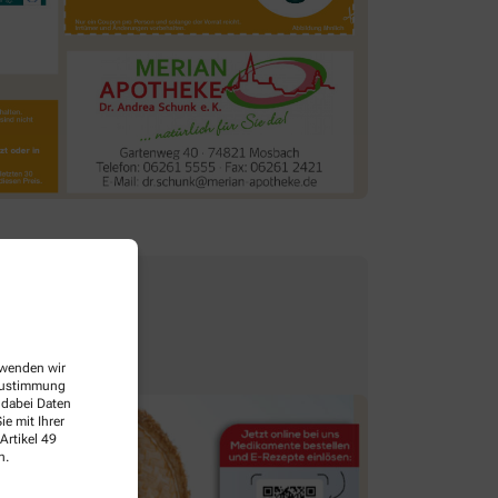
erwenden wir
 Zustimmung
 dabei Daten
e mit Ihrer
Artikel 49
n.