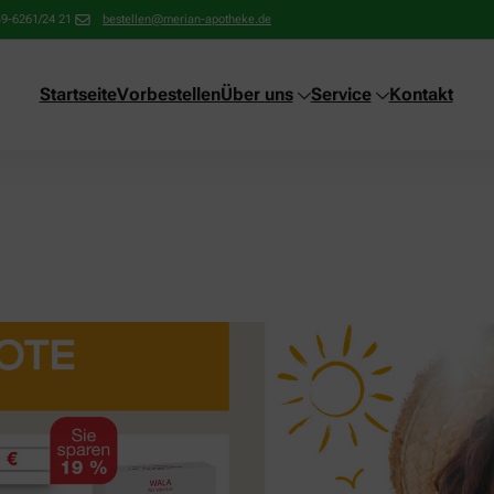
9-6261/24 21
bestellen@merian-apotheke.de
Startseite
Vorbestellen
Über uns
Service
Kontakt