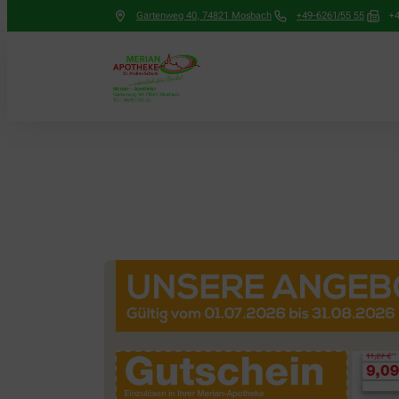
Gartenweg 40
,
74821
Mosbach
+49-6261/55 55
+4