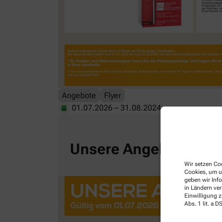
Angebote
Flyer
01.07.2026
–
31.08.2024
Unsere Angebote für 
Wir setzen Coo
Cookies, um u
geben wir Inf
in Ländern ve
Einwilligung z
Abs. 1 lit. a